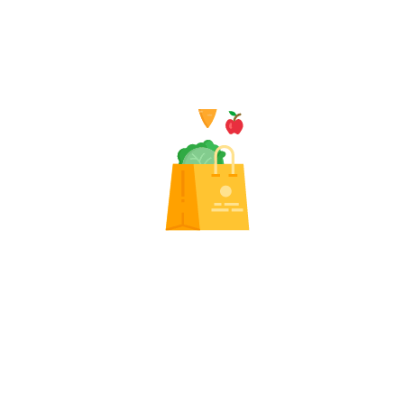
M a t e r i a l = M a r b l e,
D e s i g n = M u g h
a l h a r em
M a r b l e P l a t e,
C o l o r = M u l t
i c o l o r,
D i a = 1 5 ",
We i g h t = 2 . 0 0 K g
You may be interested